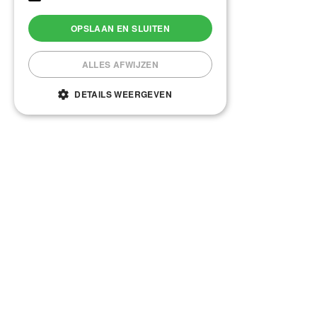
OPSLAAN EN SLUITEN
ALLES AFWIJZEN
DETAILS WEERGEVEN
Vandaag geopend van
09:00
tot
18:00
Tuincentrum de Uiver in Katwijk aan de Rijn is een bedrijf waar groen altijd
voorop staat: kamerplanten, seizoenplanten, vaste planten, bomen en
heesters.
Neem ook eens een kijkje in onze
webshop
Heeft u een vraag of wilt u meer info mail dan naar info@tcdeuiver.nl