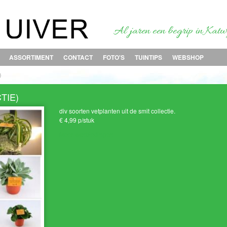
Al jaren een begrip in Katwi
ASSORTIMENT
CONTACT
FOTO'S
TUINTIPS
WEBSHOP
)
TIE)
div soorten vetplanten uit de smit collectie.
€ 4,99 p/stuk
Meer aanbiedingen