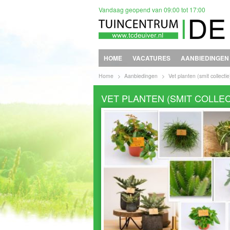
Ga
Vandaag geopend van
09:00
tot
17:00
naar
content
HOME
VACATURES
AANBIEDINGEN
Home
>
Aanbiedingen
>
Vet planten (smit collectie
VET PLANTEN (SMIT COLLEC