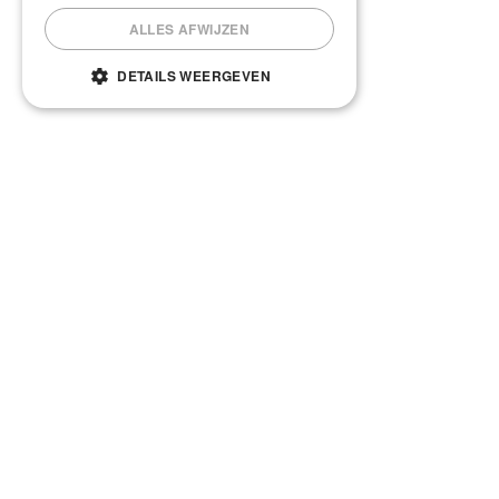
ALLES AFWIJZEN
DETAILS WEERGEVEN
Vandaag geopend van
09:00
tot
17:00
TOPTIPS TEGEN MUGGEN EN WESPEN
Gepubliceerd op
16 juli 2021