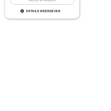
ALLES AFWIJZEN
DETAILS WEERGEVEN
Vandaag zijn wij helaas gesloten
TUINTIPS JUNI
Gepubliceerd op
4 juni 2022